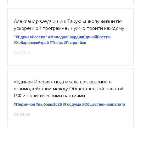
Александр Федчишин: Такую «школу жизни по
ускоренной программе» нужно пройти каждому
"#ЕдинаяРоссия"
#МолодаяГвардияЕдинойРоссии
#Хабаровскийкрай
#Тверь
#Гвардейск
06.08.26
«Единая Россия» подписала соглашение о
взаимодействии между Общественной палатой
РФ и политическими партиями
#Перминов
#выборы2026
#Госдума
#Общественнаяпалата
05.08.26