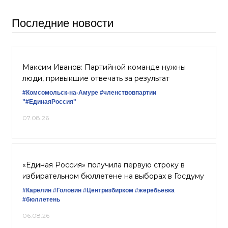
Последние новости
Максим Иванов: Партийной команде нужны
люди, привыкшие отвечать за результат
#Комсомольск-на-Амуре
#членствовпартии
"#ЕдинаяРоссия"
07.08.26
«Единая Россия» получила первую строку в
избирательном бюллетене на выборах в Госдуму
#Карелин
#Головин
#Центризбирком
#жеребьевка
#бюллетень
06.08.26