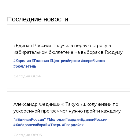
Последние новости
«Единая Россия» получила первую строку в
избирательном бюллетене на выборах в Госдуму
#Карелин
#Головин
#Центризбирком
#жеребьевка
#бюллетень
Сегодня 06:14
Александр Федчишин: Такую «школу жизни по
ускоренной программе» нужно пройти каждому
"#ЕдинаяРоссия"
#МолодаяГвардияЕдинойРоссии
#Хабаровскийкрай
#Тверь
#Гвардейск
Сегодня 06:05