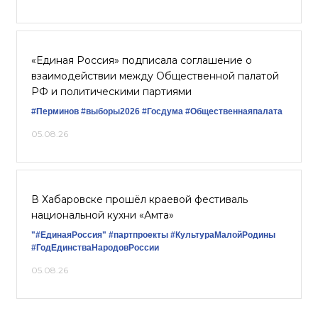
«Единая Россия» подписала соглашение о
взаимодействии между Общественной палатой
РФ и политическими партиями
#Перминов
#выборы2026
#Госдума
#Общественнаяпалата
05.08.26
В Хабаровске прошёл краевой фестиваль
национальной кухни «Амта»
"#ЕдинаяРоссия"
#партпроекты
#КультураМалойРодины
#ГодЕдинстваНародовРоссии
05.08.26