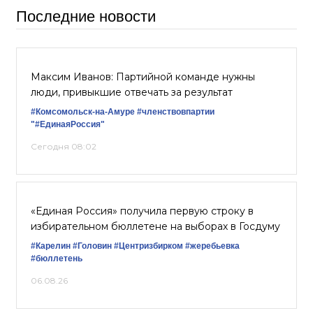
Последние новости
Максим Иванов: Партийной команде нужны
люди, привыкшие отвечать за результат
#Комсомольск-на-Амуре
#членствовпартии
"#ЕдинаяРоссия"
Сегодня 08:02
«Единая Россия» получила первую строку в
избирательном бюллетене на выборах в Госдуму
#Карелин
#Головин
#Центризбирком
#жеребьевка
#бюллетень
06.08.26