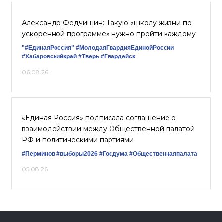
Александр Федчишин: Такую «школу жизни по
ускоренной программе» нужно пройти каждому
"#ЕдинаяРоссия"
#МолодаяГвардияЕдинойРоссии
#Хабаровскийкрай
#Тверь
#Гвардейск
06.08.26
«Единая Россия» подписала соглашение о
взаимодействии между Общественной палатой
РФ и политическими партиями
#Перминов
#выборы2026
#Госдума
#Общественнаяпалата
05.08.26