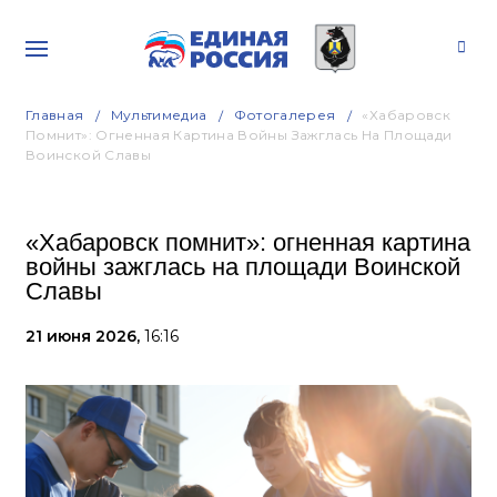
Главная
Мультимедиа
Фотогалерея
«Хабаровск
Помнит»: Огненная Картина Войны Зажглась На Площади
Воинской Славы
«Хабаровск помнит»: огненная картина
войны зажглась на площади Воинской
Славы
21 июня 2026,
16:16