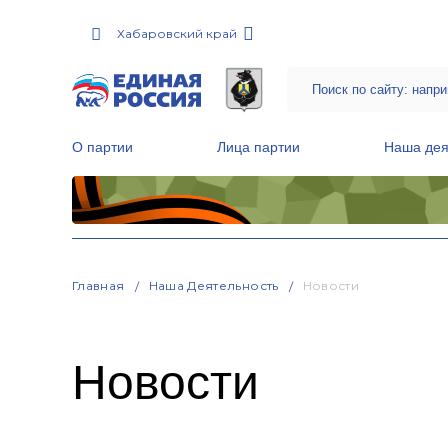
Хабаровский край
О партии
Лица партии
Наша дея
Местные общественные приемные Партии
Руководитель Региональной обще
Народная программа «Единой России»
Главная
Наша Деятельность
Новости
Новости