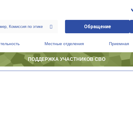
Обращение
тельность
Местные отделения
Приемная
ПОДДЕРЖКА УЧАСТНИКОВ СВО
ственной приемной Председателя Партии
Президиум регионального политического совета