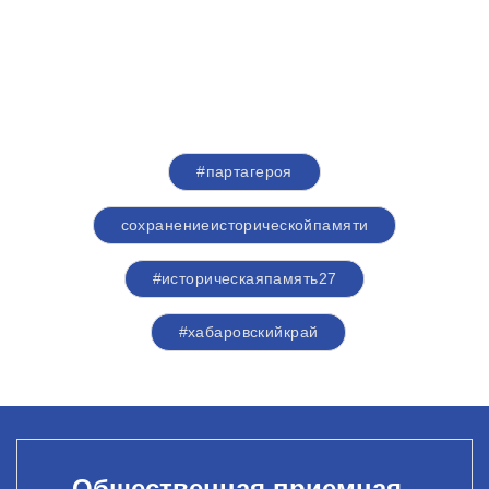
#партагероя
сохранениеисторическойпамяти
#историческаяпамять27
#хабаровскийкрай
Общественная приемная