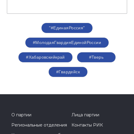
"#ЕдинаяРоссия"
#МолодаяГвардияЕдинойРоссии
#Хабаровскийкрай
#Тверь
#Гвардейск
О партии
Лица партии
Региональные отделения
Контакты РИК