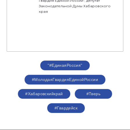
Гвардия Единой России", депутат
Законодательной Думы Хабаровского
края
"#ЕдинаяРоссия"
#МолодаяГвардияЕдинойРоссии
#Хабаровскийкрай
#Тверь
#Гвардейск