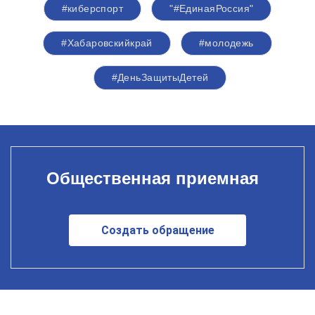
#киберспорт
"#ЕдинаяРоссия"
#Хабаровскийкрай
#молодежь
#ДеньЗащитыДетей
Общественная приемная
Создать обращение