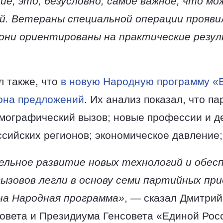
ие, это, безусловно, самое важное, что м
й. Ветераны специальной операции проявил
 они ориентированы на практические рез
 также, что
в новую Народную программу «
иона предложений
. Их анализ показал, что па
мографический вызов; новые профессии и д
ссийских регионов; экономическое давление;
льное развитие новых технологий и обес
ызовов легли в основу семи партийных пр
на Народная программа»
, — сказал Дмитри
овета и Президиума Генсовета «Единой Рос