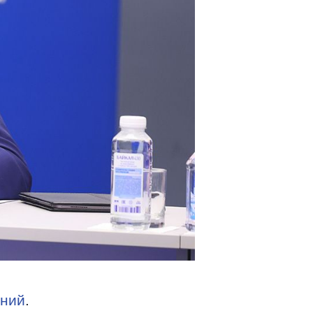
ений
.