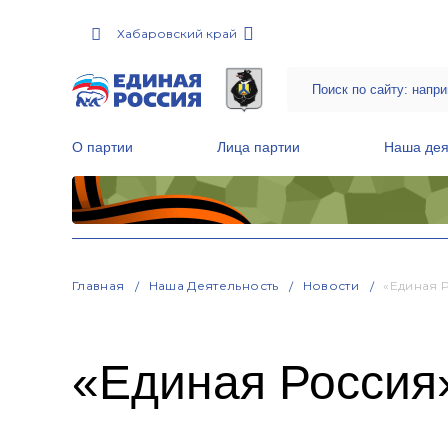
Хабаровский край
О партии
Лица партии
Наша дея
Местные общественные приемные Партии
Руководитель Региональной обще
Народная программа «Единой России»
Главная
Наша Деятельность
Новости
«Единая 
«Единая Россия»