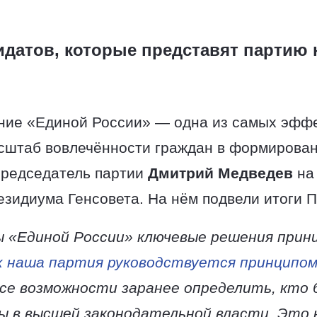
датов, которые представят партию 
ние «Единой России» — одна из самых эфф
асштаб вовлечённости граждан в формирован
председатель партии
Дмитрий Медведев
на
зидиума Генсовета. На нём подвели итоги П
 «Единой России» ключевые решения при
х наша партия руководствуется принципо
е возможности заранее определить, кто 
 в высшей законодательной власти. Это н