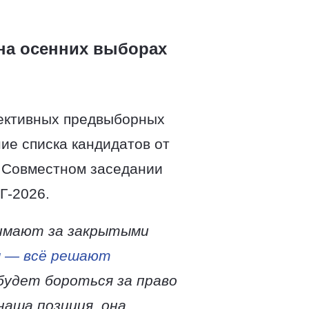
на осенних выборах
ективных предвыборных
ие списка кандидатов от
 Совместном заседании
Г-2026.
нимают за закрытыми
м — всё решают
будет бороться за право
аша позиция, она