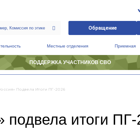
Обращение
тельность
Местные отделения
Приемная
ПОДДЕРЖКА УЧАСТНИКОВ СВО
ственной приемной Председателя Партии
Президиум регионального политического совета
Россия» Подвела Итоги ПГ-2026
 подвела итоги ПГ-