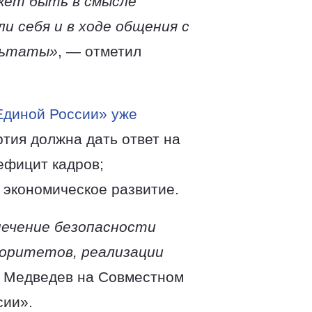
ожет быть в смысле
и себя и в ходе общения с
ультаты»
, — отметил
Единой России» уже
ртия должна дать ответ на
ефицит кадров;
 экономическое развитие.
печение безопасности
иоритетов, реализации
й Медведев на Совместном
сии».