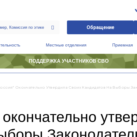
Обращение
тельность
Местные отделения
Приемная
ПОДДЕРЖКА УЧАСТНИКОВ СВО
ственной приемной Председателя Партии
Президиум регионального политического совета
Россия" Окончательно Утвердила Своих Кандидатов На Выборы З
 окончательно утве
выборы Законодател