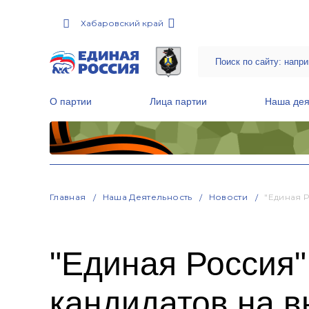
Хабаровский край
О партии
Лица партии
Наша дея
Местные общественные приемные Партии
Руководитель Региональной обще
Народная программа «Единой России»
Главная
Наша Деятельность
Новости
"Единая 
"Единая Россия"
кандидатов на 