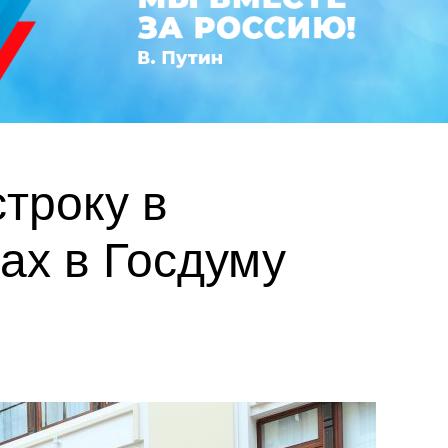
троку в
ах в Госдуму