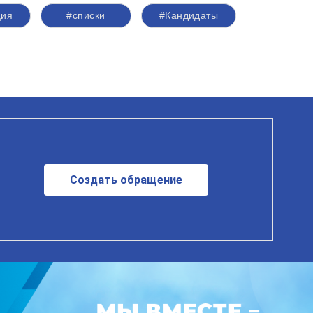
ция
#списки
#Кандидаты
Создать обращение