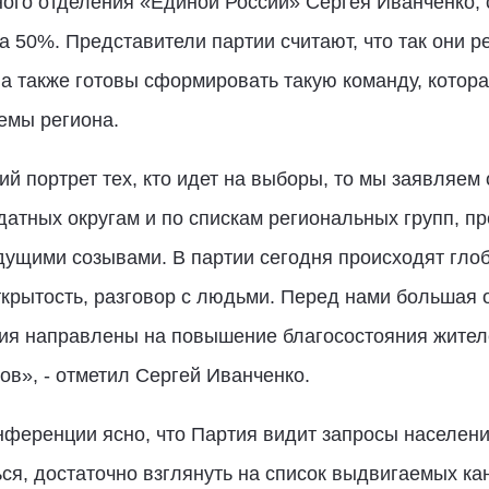
ного отделения «Единой России» Сергея Иванченко,
а 50%. Представители партии считают, что так они р
 также готовы сформировать такую команду, котора
емы региона.
ий портрет тех, кто идет на выборы, то мы заявляем
ндатных округам и по спискам региональных групп, п
дущими созывами. В партии сегодня происходят гло
ткрытость, разговор с людьми. Перед нами большая
ия направлены на повышение благосостояния жителе
ов», - отметил Сергей Иванченко.
ференции ясно, что Партия видит запросы населения
ся, достаточно взглянуть на список выдвигаемых ка