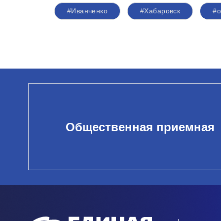
#Иванченко
#Хабаровск
#о
Общественная приемная