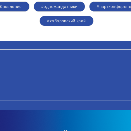
бновление
#одномандатники
#партконферен
#хабаровский край