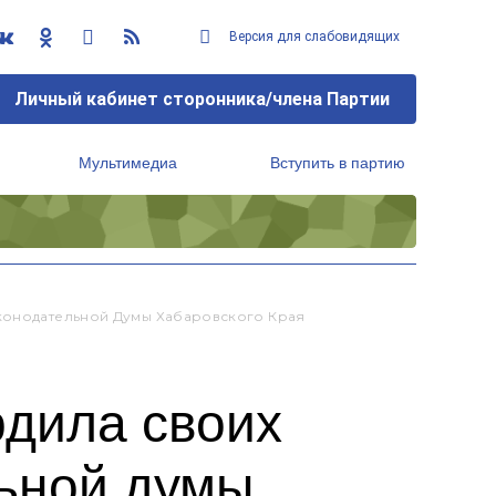
Версия для слабовидящих
Личный кабинет сторонника/члена Партии
Мультимедиа
Вступить в партию
Региональный исполнительный комитет
аконодательной Думы Хабаровского Края
рдила своих
ьной думы